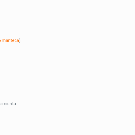
de manteca
).
 pimienta.