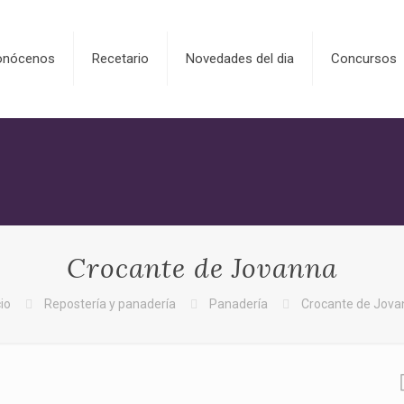
onócenos
Recetario
Novedades del dia
Concursos
Crocante de Jovanna
cio
Repostería y panadería
Panadería
Crocante de Jova