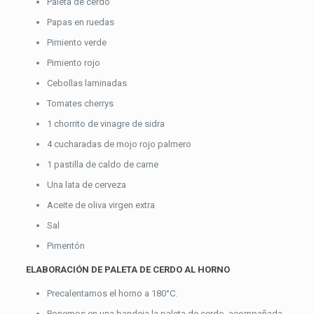
Paleta de cerdo
Papas en ruedas
Pimiento verde
Pimiento rojo
Cebollas laminadas
Tomates cherrys
1 chorrito de vinagre de sidra
4 cucharadas de mojo rojo palmero
1 pastilla de caldo de carne
Una lata de cerveza
Aceite de oliva virgen extra
Sal
Pimentón
ELABORACIÓN DE PALETA DE CERDO AL HORNO
Precalentamos el horno a 180°C.
Ponemos en una bandeja la paleta de cerdo, acompañada