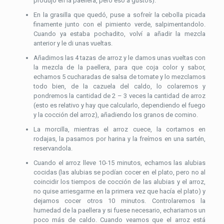
produjo en la paellera, pero eso a gustos).
En la grasilla que quedó, puse a sofreír la cebolla picada
finamente junto con el pimiento verde, salpimentandolo.
Cuando ya estaba pochadito, volví a añadir la mezcla
anterior y le di unas vueltas.
Añadimos las 4 tazas de arroz y le damos unas vueltas con
la mezcla de la paellera, para que coja color y sabor,
echamos 5 cucharadas de salsa de tomate y lo mezclamos
todo bien, de la cazuela del caldo, lo colaremos y
pondremos la cantidad de 2 – 3 veces la cantidad de arroz
(esto es relativo y hay que calcularlo, dependiendo el fuego
y la cocción del arroz), añadiendo los granos de comino.
La morcilla, mientras el arroz cuece, la cortamos en
rodajas, la pasamos por harina y la freímos en una sartén,
reservandola.
Cuando el arroz lleve 10-15 minutos, echamos las alubias
cocidas (las alubias se podían cocer en el plato, pero no al
coincidir los tiempos de cocción de las alubias y el arroz,
no quise arriesgarme en la primera vez que hacía el plato) y
dejamos cocer otros 10 minutos. Controlaremos la
humedad de la paellera y si fuese necesario, echariamos un
poco más de caldo. Cuando veamos que el arroz está