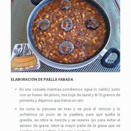
ELABORACIÓN DE PAELLA FABADA
En una cazuela mientras pondremos agua (o caldo), junto
con un hueso de jamón, una hoja de laurel y 8-10 granos de
pimienta y dejamos que hierva un rato.
Se corta la panceta en tiras y se pica el chorizo y lo
sofreimos un poco en la paellera, para que suelte la
grasilla, se retira la mezcla y se reserva (yo para evitar el
exceso de grasa, retire la mayor parte de la grasa que se