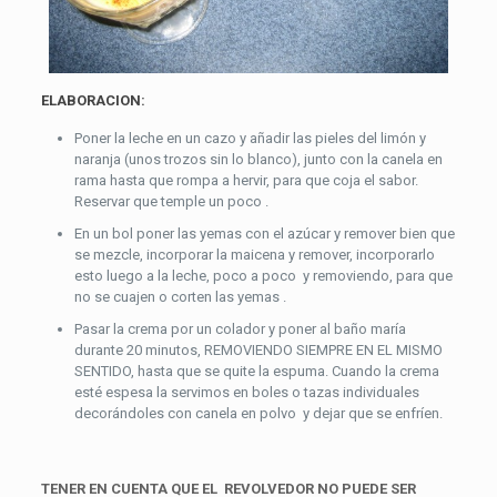
ELABORACION:
Poner la leche en un cazo y añadir las pieles del limón y
naranja (unos trozos sin lo blanco), junto con la canela en
rama hasta que rompa a hervir, para que coja el sabor.
Reservar que temple un poco .
En un bol poner las yemas con el azúcar y remover bien que
se mezcle, incorporar la maicena y remover, incorporarlo
esto luego a la leche, poco a poco y removiendo, para que
no se cuajen o corten las yemas .
Pasar la crema por un colador y poner al baño maría
durante 20 minutos, REMOVIENDO SIEMPRE EN EL MISMO
SENTIDO, hasta que se quite la espuma. Cuando la crema
esté espesa la servimos en boles o tazas individuales
decorándoles con canela en polvo y dejar que se enfríen.
TENER EN CUENTA QUE EL REVOLVEDOR NO PUEDE SER