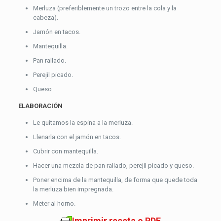
Merluza (preferiblemente un trozo entre la cola y la
cabeza).
Jamón en tacos.
Mantequilla.
Pan rallado.
Perejil picado.
Queso.
ELABORACIÓN
Le quitamos la espina a la merluza.
Llenarla con el jamón en tacos.
Cubrir con mantequilla.
Hacer una mezcla de pan rallado, perejil picado y queso.
Poner encima de la mantequilla, de forma que quede toda
la merluza bien impregnada.
Meter al horno.
Imprimir receta o PDF