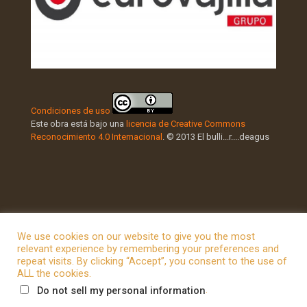
Condiciones de uso
Este obra está bajo una
licencia de Creative Commons
Reconocimiento 4.0 Internacional
. © 2013 El bulli...r....deagus
We use cookies on our website to give you the most
relevant experience by remembering your preferences and
repeat visits. By clicking “Accept”, you consent to the use of
© 2026 Betheme by
Muffin group
| All Rights Reserved |
ALL the cookies.
Powered by
WordPress
.
Do not sell my personal information