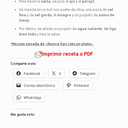
Para hacer la
salsa,
se pica el
ajo
y el
perejil
.
Se mezcla en un bol con aceite de oliva, una pizca de
sal
fina
y de
sal gorda
, el
vinagre
y un poquito de
zumo de
limón
.
Por último, se añade un poquito de
agua caliente
.
Se liga
bien todo
y lista la salsa.
*Receta sacada de «Nunca has roto un plato».
Imprimir receta o PDF
Comparte esto:
Facebook
X
Telegram
Correo electrónico
Pinterest
WhatsApp
Me gusta esto: