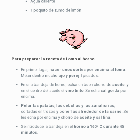
Agua caliente
1 poquito de zumo de limón
Para preparar la receta de Lomo al horno
En primer lugar,
hacer unos cortes por encima al lomo
.
Meter dentro mucho
ajo y perejil
picados.
En una bandeja de horno, echar un buen chorro de
aceite
, y
en el centro del aceite el
vino tinto
. Se echa
sal gorda
por
encima.
Pelar las patatas
,
las cebollas y las zanahorias
,
cortadas en trozos
y ponerlas alrededor de la carne
. Se
les echa por encima y chorro de
aceite y sal fina
.
Se introduce la bandeja en el
horno a 160º C durante 45
minutos
.