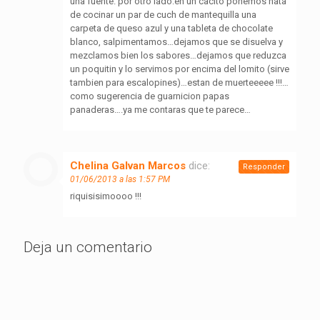
una fuente. por otro lado:en un cacito ponemos nata
de cocinar un par de cuch de mantequilla una
carpeta de queso azul y una tableta de chocolate
blanco, salpimentamos…dejamos que se disuelva y
mezclamos bien los sabores…dejamos que reduzca
un poquitin y lo servimos por encima del lomito (sirve
tambien para escalopines)…estan de muerteeeee !!!…
como sugerencia de guarnicion papas
panaderas….ya me contaras que te parece…
Chelina Galvan Marcos
dice:
Responder
01/06/2013 a las 1:57 PM
riquisisimoooo !!!
Deja un comentario