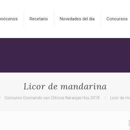
onócenos
Recetario
Novedades del dia
Concursos
Licor de mandarina
Concurso Cocinando con Citricos Naranjas Hoy 2018
Licor de m