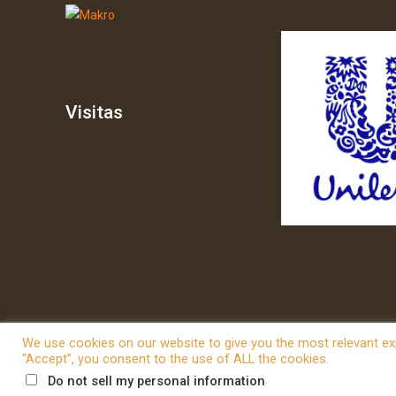
Visitas
We use cookies on our website to give you the most relevant exp
“Accept”, you consent to the use of ALL the cookies.
© 2026 Betheme by
Muffin group
| All Rights Reserved | P
.
Do not sell my personal information