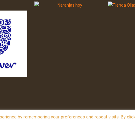
erience by remembering your preferences and repeat visits. By clic
owered by
WordPress