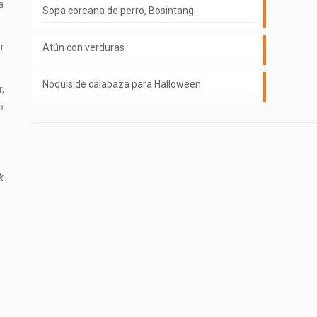
a
Sopa coreana de perro, Bosintang
r
Atún con verduras
Ñoquis de calabaza para Halloween
,
o
k