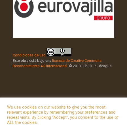
Condiciones de uso
Este obra está bajo una
licencia de Creative Commons
Reconocimiento 4.0 Internacional
. © 2013 El bulli...r....deagus
We use cookies on our website to give you the most
relevant experience by remembering your preferences and
repeat visits. By clicking “Accept”, you consent to the use of
© 2026 Betheme by
Muffin group
| All Rights Reserved |
ALL the cookies.
Powered by
WordPress