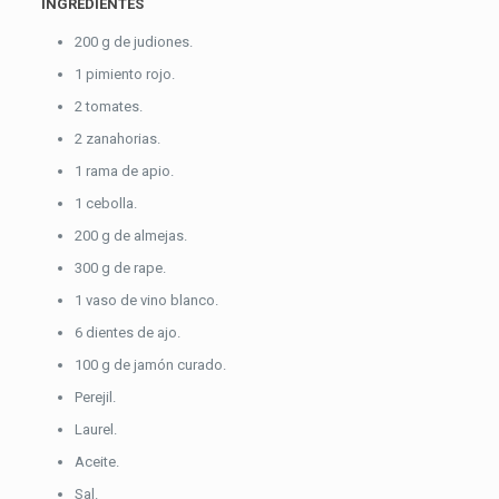
INGREDIENTES
200 g de judiones.
1 pimiento rojo.
2 tomates.
2 zanahorias.
1 rama de apio.
1 cebolla.
200 g de almejas.
300 g de rape.
1 vaso de vino blanco.
6 dientes de ajo.
100 g de jamón curado.
Perejil.
Laurel.
Aceite.
Sal.