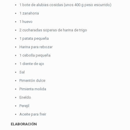
1 bote de alubias cosidas (unos 400 g peso escurrido)
1 zanahoria
1 huevo
2 cucharadas soperas de harina de trigo
1 patata pequeña
Harina para rebozar
1 cebolla pequeña
1 diente de ajo
Sal
Pimentón dulce
Pimienta molida
Eneldo
Perejil
Aceite para freir
ELABORACIÓN