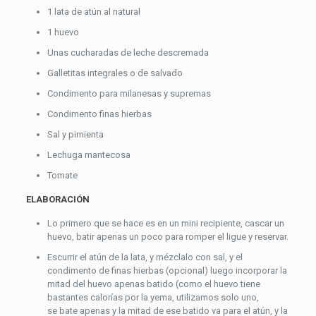
1 lata de atún al natural
1 huevo
Unas cucharadas de leche descremada
Galletitas integrales o de salvado
Condimento para milanesas y supremas
Condimento finas hierbas
Sal y pimienta
Lechuga mantecosa
Tomate
ELABORACIÓN
Lo primero que se hace es en un mini recipiente, cascar un
huevo, batir apenas un poco para romper el ligue y reservar.
Escurrir el atún de la lata, y mézclalo con sal, y el
condimento de finas hierbas (opcional) luego incorporar la
mitad del huevo apenas batido (como el huevo tiene
bastantes calorías por la yema, utilizamos solo uno,
se bate apenas y la mitad de ese batido va para el atún, y la