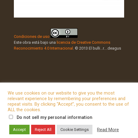
Condiciones de uso
Este obra está bajo una
licencia de Creative Commons
Reconocimiento 4.0 Internacional
. © 2013 El bulli...r....deagus
We use cookies on our website to give you the most
relevant experience by remembering your preferences and
repeat visits. By clicking “Accept”, you consent to the use of
© 2026 Betheme by
Muffin group
| All Rights Reserved |
ALL the cookies.
Powered by
WordPress
.
Do not sell my personal information
Read More
Accept
Reject All
Cookie Settings