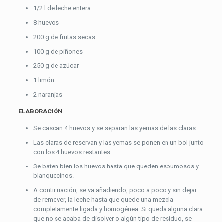
1/2 l de leche entera
8 huevos
200 g de frutas secas
100 g de piñones
250 g de azúcar
1 limón
2 naranjas
ELABORACIÓN
Se cascan 4 huevos y se separan las yemas de las claras.
Las claras de reservan y las yemas se ponen en un bol junto
con los 4 huevos restantes.
Se baten bien los huevos hasta que queden espumosos y
blanquecinos.
A continuación, se va añadiendo, poco a poco y sin dejar
de remover, la leche hasta que quede una mezcla
completamente ligada y homogénea. Si queda alguna clara
que no se acaba de disolver o algún tipo de residuo, se