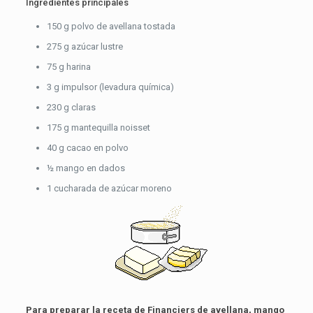
Ingredientes principales
150 g polvo de avellana tostada
275 g azúcar lustre
75 g harina
3 g impulsor (levadura química)
230 g claras
175 g mantequilla noisset
40 g cacao en polvo
½ mango en dados
1 cucharada de azúcar moreno
Para preparar la receta de Financiers de avellana, mango