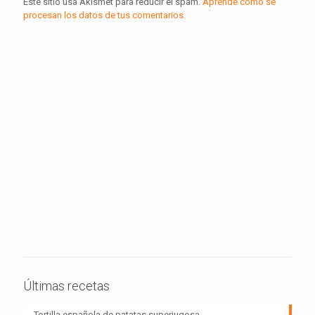
Este sitio usa Akismet para reducir el spam.
Aprende cómo se
procesan los datos de tus comentarios.
Últimas recetas
Tortilla española de patatas superjugosa