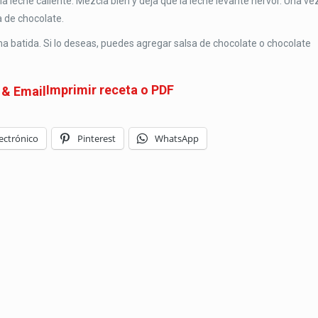
a leche caliente. Mezcla bien y deja que la leche levante hervor. Una ve
sa de chocolate.
ma batida. Si lo deseas, puedes agregar salsa de chocolate o chocolate
Imprimir receta o PDF
ectrónico
Pinterest
WhatsApp