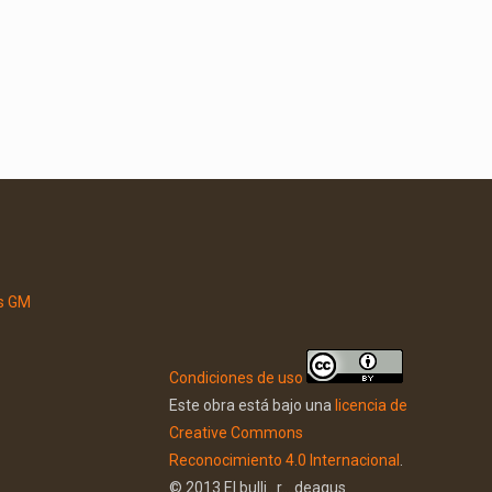
Condiciones de uso
Este obra está bajo una
licencia de
Creative Commons
Reconocimiento 4.0 Internacional
.
© 2013 El bulli...r....deagus