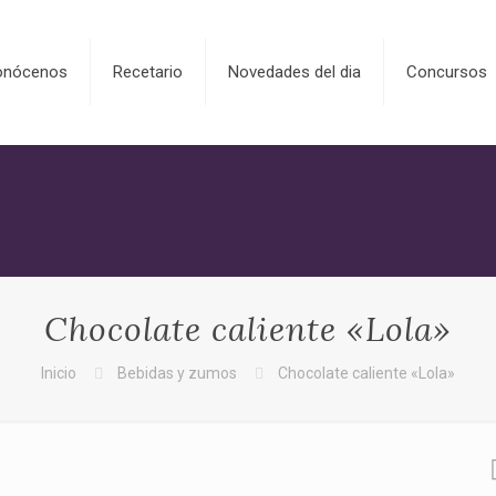
onócenos
Recetario
Novedades del dia
Concursos
Chocolate caliente «Lola»
Inicio
Bebidas y zumos
Chocolate caliente «Lola»