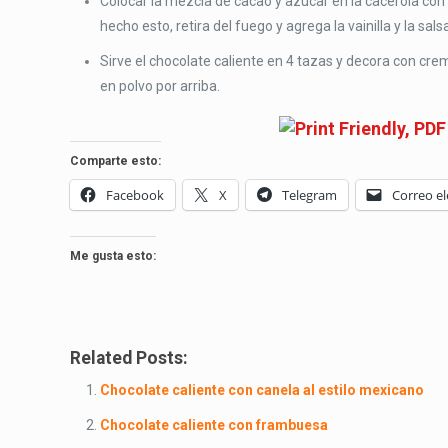
Colocar la mezcla de cacao y azúcar en la cacerola con l
hecho esto, retira del fuego y agrega la vainilla y la sal
Sirve el chocolate caliente en 4 tazas y decora con cre
en polvo por arriba.
Comparte esto:
Facebook
X
Telegram
Correo el
Me gusta esto:
Related Posts:
Chocolate caliente con canela al estilo mexicano
Chocolate caliente con frambuesa