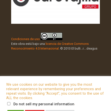
Condiciones de uso
Este obra está bajo una
licencia de Creative Commons
Reconocimiento 4.0 Internacional
. © 2013 El bulli...r....deagus
We use cookies on our website to give you the most
relevant experience by remembering your preferences and
repeat visits. By clicking “Accept”, you consent to the use of
© 2026 Betheme by
Muffin group
| All Rights Reserved |
ALL the cookies.
Powered by
WordPress
.
Do not sell my personal information