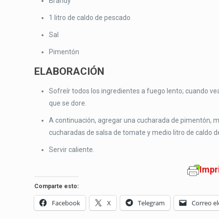
Brandy
1 litro de caldo de pescado
Sal
Pimentón
ELABORACIÓN
Sofreír todos los ingredientes a fuego lento; cuando v
que se dore.
A continuación, agregar una cucharada de pimentón, me
cucharadas de salsa de tomate y medio litro de caldo de
Servir caliente.
Impr
Comparte esto:
Facebook
X
Telegram
Correo el