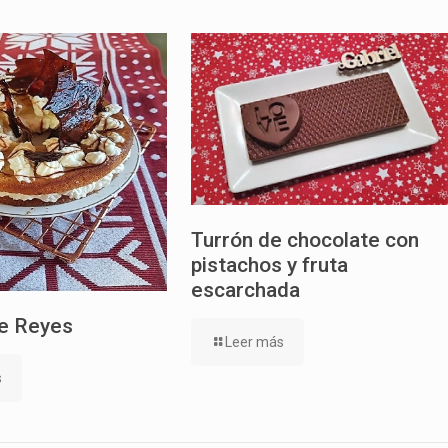
Turrón de chocolate con
pistachos y fruta
escarchada
e Reyes
Leer más
s