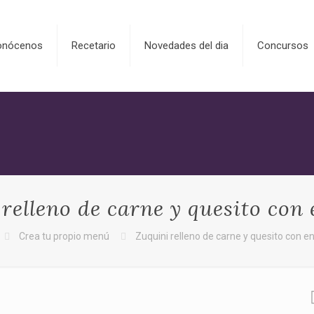
onócenos
Recetario
Novedades del dia
Concursos
relleno de carne y quesito con
Crea tu propio menú
Zuquini relleno de carne y quesito con e