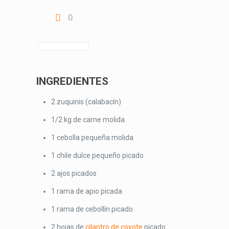
0
INGREDIENTES
2 zuquinis (calabacín)
1/2 kg de carne molida
1 cebolla pequeña molida
1 chile dulce pequeño picado
2 ajos picados
1 rama de apio picada
1 rama de cebollín picado
2 hojas de
cilantro de coyote
picado