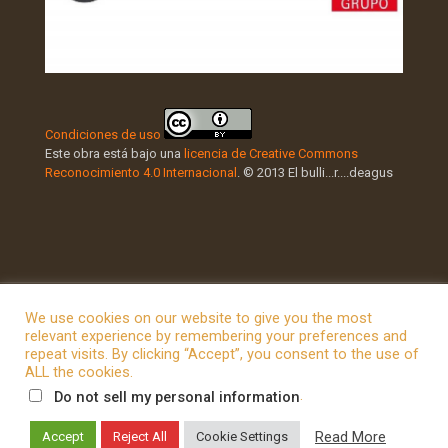
Condiciones de uso
Este obra está bajo una
licencia de Creative Commons
Reconocimiento 4.0 Internacional
. © 2013 El bulli...r....deagus
We use cookies on our website to give you the most
relevant experience by remembering your preferences and
repeat visits. By clicking “Accept”, you consent to the use of
© 2026 Betheme by
Muffin group
| All Rights Reserved |
ALL the cookies.
Powered by
WordPress
.
Do not sell my personal information
Read More
Accept
Reject All
Cookie Settings