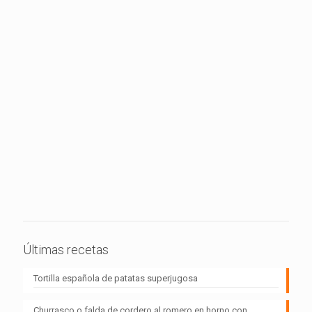
Últimas recetas
Tortilla española de patatas superjugosa
Churrasco o falda de cordero al romero en horno con