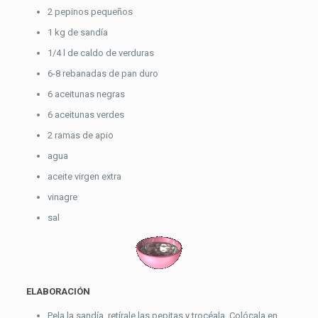
2 pepinos pequeños
1 kg de sandía
1/4 l de caldo de verduras
6-8 rebanadas de pan duro
6 aceitunas negras
6 aceitunas verdes
2 ramas de apio
agua
aceite virgen extra
vinagre
sal
ELABORACIÓN
Pela la sandía, retírale las pepitas y trocéala. Colócala en