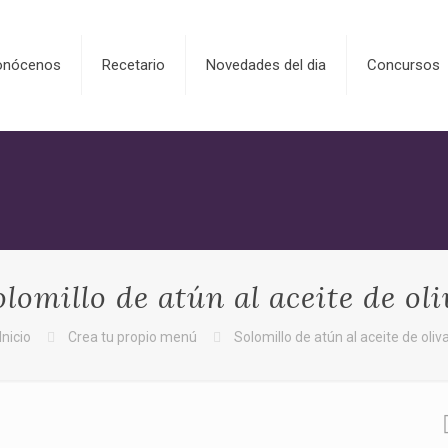
onócenos
Recetario
Novedades del dia
Concursos
olomillo de atún al aceite de oli
Inicio
Crea tu propio menú
Solomillo de atún al aceite de oliv