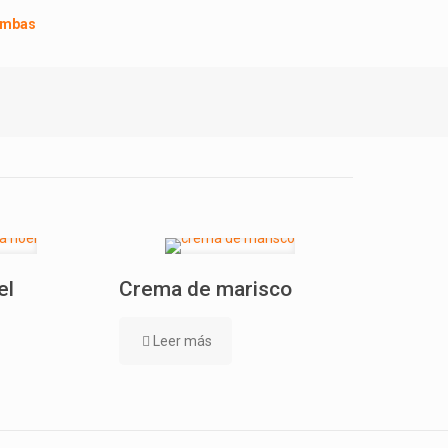
gambas
el
Crema de marisco
Leer más