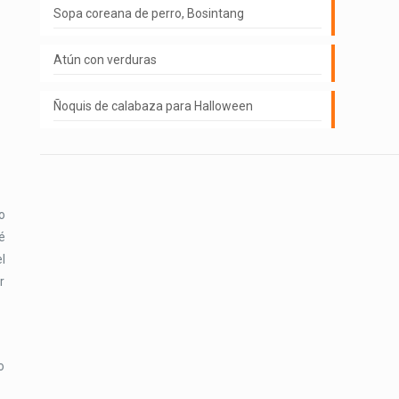
Sopa coreana de perro, Bosintang
Atún con verduras
Ñoquis de calabaza para Halloween
o
é
l
r
o