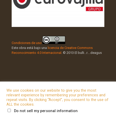
Condiciones de uso
Este obra está bajo una
licencia de Creative Commons
Reconocimiento 4.0 Internacional
. © 2013 El bulli...r....deagus
We use cookies on our website to give you the most
relevant experience by remembering your preferences and
repeat visits. By clicking “Accept”, you consent to the use of
© 2026 Betheme by
Muffin group
| All Rights Reserved |
ALL the cookies.
Powered by
WordPress
.
Do not sell my personal information