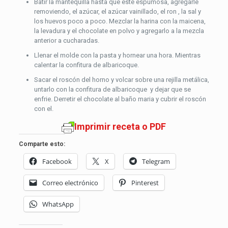
Batir la mantequilla hasta que esté espumosa, agregarle
removiendo, el azúcar, el azúcar vainillado, el ron , la sal y
los huevos poco a poco. Mezclar la harina con la maicena,
la levadura y el chocolate en polvo y agregarlo a la mezcla
anterior a cucharadas.
Llenar el molde con la pasta y hornear una hora. Mientras
calentar la confitura de albaricoque.
Sacar el roscón del horno y volcar sobre una rejilla metálica,
untarlo con la confitura de albaricoque y dejar que se
enfrie. Derretir el chocolate al baño maria y cubrir el roscón
con el.
Imprimir receta o PDF
Comparte esto:
Facebook
X
Telegram
Correo electrónico
Pinterest
WhatsApp