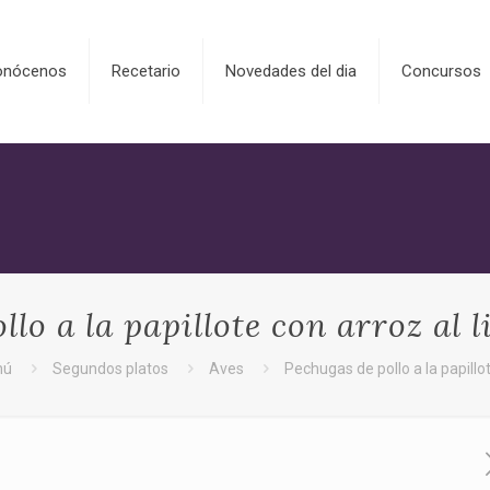
onócenos
Recetario
Novedades del dia
Concursos
llo a la papillote con arroz al 
nú
Segundos platos
Aves
Pechugas de pollo a la papillo