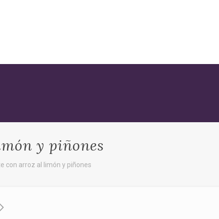
limón y piñones
te con arroz al limón y piñones