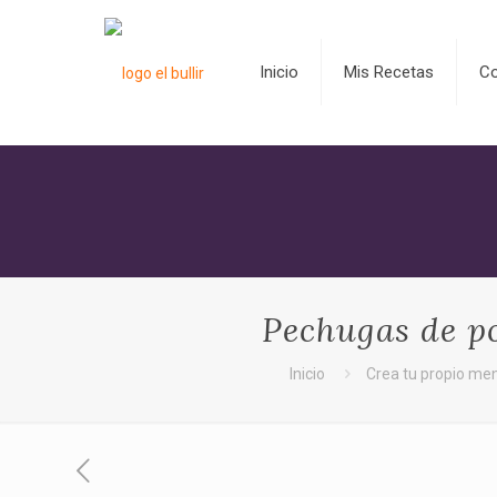
Inicio
Mis Recetas
C
Pechugas de po
Inicio
Crea tu propio me