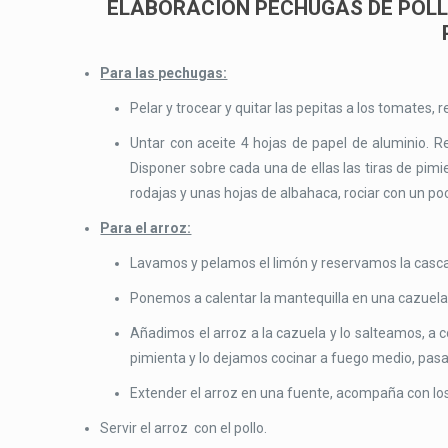
ELABORACIÓN PECHUGAS DE POLLO
Para las pechugas:
Pelar y trocear y quitar las pepitas a los tomates, 
Untar con aceite 4 hojas de papel de aluminio. Re
Disponer sobre cada una de ellas las tiras de pimi
rodajas y unas hojas de albahaca, rociar con un po
Para el arroz:
Lavamos y pelamos el limón y reservamos la casca
Ponemos a calentar la mantequilla en una cazuela,
Añadimos el arroz a la cazuela y lo salteamos, a co
pimienta y lo dejamos cocinar a fuego medio, pas
Extender el arroz en una fuente, acompaña con los
Servir el arroz con el pollo.