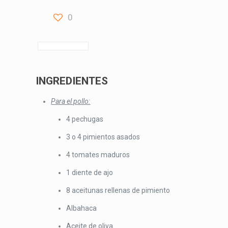
0
INGREDIENTES
Para el pollo:
4 pechugas
3 o 4 pimientos asados
4 tomates maduros
1 diente de ajo
8 aceitunas rellenas de pimiento
Albahaca
Aceite de oliva