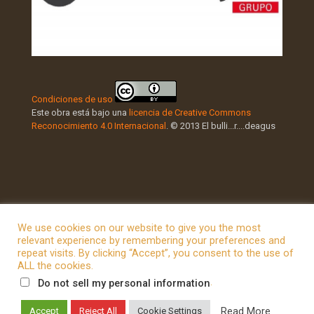
Condiciones de uso
Este obra está bajo una
licencia de Creative Commons
Reconocimiento 4.0 Internacional
. © 2013 El bulli...r....deagus
We use cookies on our website to give you the most
relevant experience by remembering your preferences and
repeat visits. By clicking “Accept”, you consent to the use of
© 2026 Betheme by
Muffin group
| All Rights Reserved |
ALL the cookies.
Powered by
WordPress
.
Do not sell my personal information
Read More
Accept
Reject All
Cookie Settings