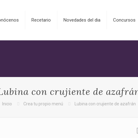
onócenos
Recetario
Novedades del dia
Concursos
Lubina con crujiente de azafrá
Inicio
Crea tu propio menú
Lubina con crujiente de azafrán