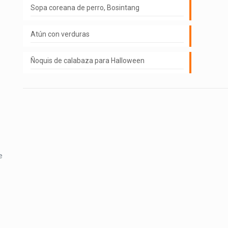
Sopa coreana de perro, Bosintang
Atún con verduras
Ñoquis de calabaza para Halloween
e
o
e