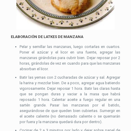
ELABORACIÓN DE LATKES DE MANZANA
Pelar y semillar las manzanas, luego cortarlas en cuartos.
Poner el azúcar y el licor en una fuente, agregar las
manzanas girándolas para cubrir bien. Dejar reposar por 2
horas, girándolas de vez en cuando para que las manzanas
absorban el licor.
Batir las yemas con 2 cucharadas de azúcar y sal. Agregar
la harina y mezclar bien. De a poco, agregar agua batiendo
vigorosamente. Dejar reposar 1 hora. Batir las claras hasta
que se pongan duras y vaciar a la masa que habrá
reposado 1 hora. Calentar aceite a fuego regular en una
sartén grande. Pasar las manzanas por el batido,
asegurándose de que queden bien cubiertas. Sumergir en
el aceite caliente (no demasiado caliente o se quemarán
por fuera y la manzana quedará dura por dentro).
Cocinar de 2 a 3 minutos por lado y dejar sobre papel de