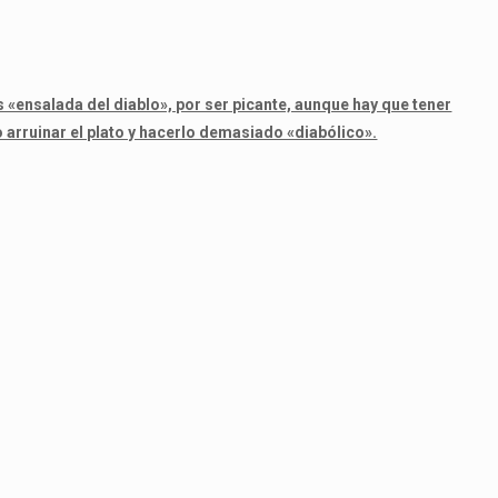
s «ensalada del diablo», por ser picante, aunque hay que tener
o arruinar el plato y hacerlo demasiado «diabólico».