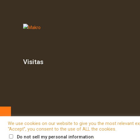
Visitas
We use cookies on our website to give you the most relevant exp
“Accept”, you consent to the use of ALL the cookies.
© 2026 Betheme by
Muffin group
| All Rights Reserved | P
.
Do not sell my personal information