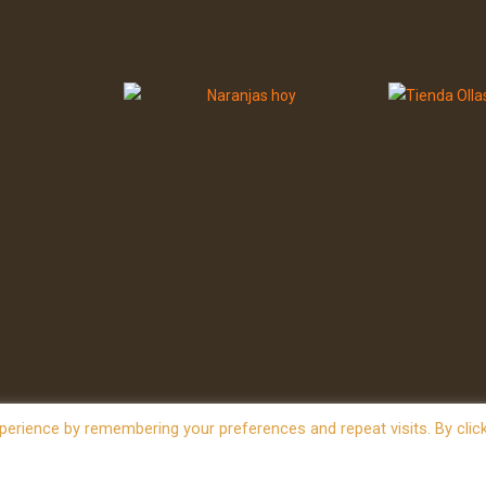
erience by remembering your preferences and repeat visits. By clic
owered by
WordPress