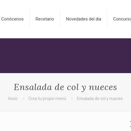
Conócenos
Recetario
Novedades del dia
Concurs
Ensalada de col y nueces
Inicio
Crea tu propio menú
Ensalada de col y nueces