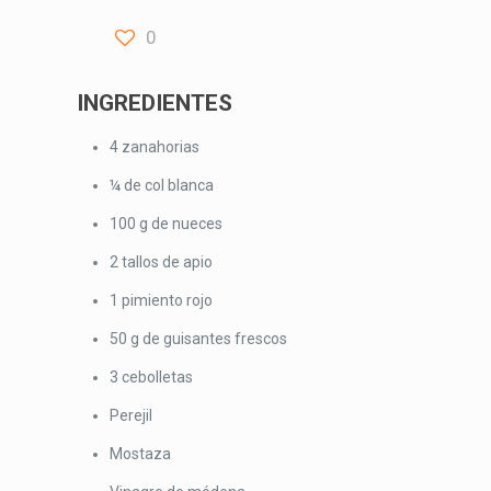
0
INGREDIENTES
4 zanahorias
¼ de col blanca
100 g de nueces
2 tallos de apio
1 pimiento rojo
50 g de guisantes frescos
3 cebolletas
Perejil
Mostaza