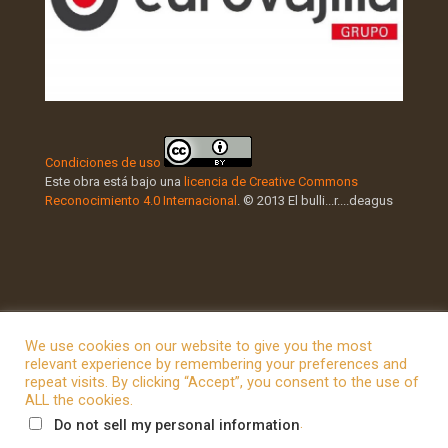
Condiciones de uso
Este obra está bajo una
licencia de Creative Commons
Reconocimiento 4.0 Internacional
. © 2013 El bulli...r....deagus
We use cookies on our website to give you the most
relevant experience by remembering your preferences and
repeat visits. By clicking “Accept”, you consent to the use of
© 2026 Betheme by
Muffin group
| All Rights Reserved |
ALL the cookies.
Powered by
WordPress
.
Do not sell my personal information