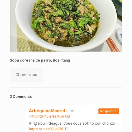
Sopa coreana de perro, Bosintang
Leer más
2 Comments
ArbequinaMadrid
dice:
Responder
14/04/2015 a las 9:58 PM
RT @elbullirdeagus: Cous cous sofrito con chorizo
https://t.co/9BljeZ8DT3