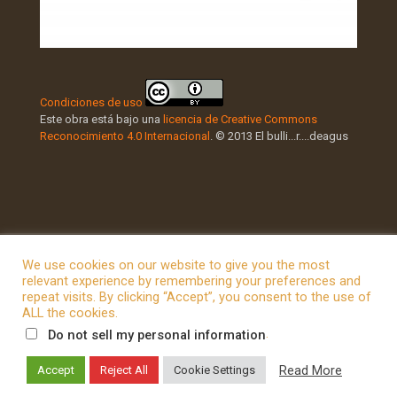
Condiciones de uso
Este obra está bajo una
licencia de Creative Commons
Reconocimiento 4.0 Internacional
. © 2013 El bulli...r....deagus
We use cookies on our website to give you the most
relevant experience by remembering your preferences and
repeat visits. By clicking “Accept”, you consent to the use of
© 2026 Betheme by
Muffin group
| All Rights Reserved |
ALL the cookies.
Powered by
WordPress
.
Do not sell my personal information
Read More
Accept
Reject All
Cookie Settings