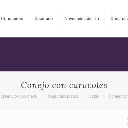
Conócenos
Recetario
Novedades del dia
Concurs
Conejo con caracoles
Crea tu propio menú
Segundos platos
Caza
Conejo con