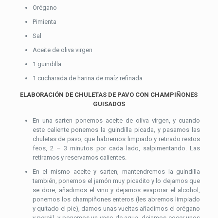
Orégano
Pimienta
Sal
Aceite de oliva virgen
1 guindilla
1 cucharada de harina de maíz refinada
ELABORACIÓN DE CHULETAS DE PAVO CON CHAMPIÑONES
GUISADOS
En una sarten ponemos aceite de oliva virgen, y cuando
este caliente ponemos la guindilla picada, y pasamos las
chuletas de pavo, que habremos limpiado y retirado restos
feos, 2 – 3 minutos por cada lado, salpimentando. Las
retiramos y reservamos calientes.
En el mismo aceite y sarten, mantendremos la guindilla
también, ponemos el jamón muy picadito y lo dejamos que
se dore, añadimos el vino y dejamos evaporar el alcohol,
ponemos los champiñones enteros (les abremos limpiado
y quitado el pie), damos unas vueltas añadimos el orégano
y perejil, y ponemos un vaso de agua, dejamos cocer unos