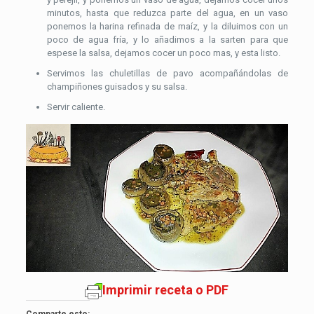
minutos, hasta que reduzca parte del agua, en un vaso
ponemos la harina refinada de maíz, y la diluimos con un
poco de agua fría, y lo añadimos a la sarten para que
espese la salsa, dejamos cocer un poco mas, y esta listo.
Servimos las chuletillas de pavo acompañándolas de
champiñones guisados y su salsa.
Servir caliente.
Imprimir receta o PDF
Comparte esto: