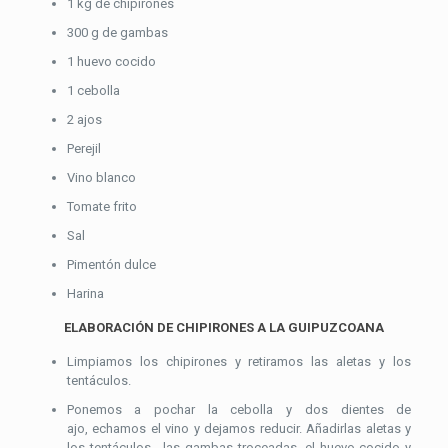
1 kg de chipirones
300 g de gambas
1 huevo cocido
1 cebolla
2 ajos
Perejil
Vino blanco
Tomate frito
Sal
Pimentón dulce
Harina
ELABORACIÓN DE CHIPIRONES A LA GUIPUZCOANA
Limpiamos los chipirones y retiramos las aletas y los
tentáculos.
Ponemos a pochar la cebolla y dos dientes de
ajo, echamos el vino y dejamos reducir. Añadirlas aletas y
los tentáculos , las gambas troceadas, el huevo cocido y