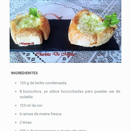
INGREDIENTES
120 g de leche condensada
8 bizcochos, yo utilice bizcochadas pero pueden ser de
soletilla
125 ml de ron
6 ramas de menta fresca
2 limas
200 g de mascarpone o queso de untar