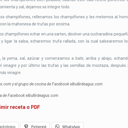
mienta y sal, dejamos se integre todo.
los champiñones, rellenamos los champiñones y les metemos al horn
) con la mahonesa de trufas por encima.
 los champiñones echar en una sarten, disolver una cucharadina pequeñ
y ligar la salsa, echaremos trufa rallada, con la cual salsearemos lo
, la yema, sal, azúcar y comenzamos a batir, arriba y abajo, echand
l vinagre y por último las trufas y las semillas de mostaza, después 
más vinagre.
gus.com y el grupo de cocina de Facebook elbullirdeagus.com
ina de Facebook elbullirdeagus.com
imir receta o PDF
ectrónico
Pinterest
WhatsApp