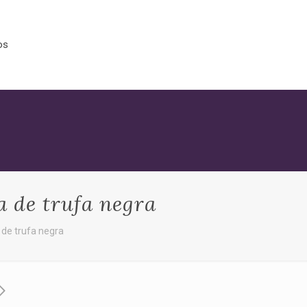
os
 de trufa negra
de trufa negra