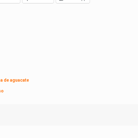
sa de aguacate
so