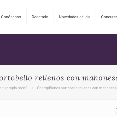
Conócenos
Recetario
Novedades del dia
Concurs
rtobello rellenos con mahonesa
a tu propio menú
Champiñones portobello rellenos con mahonesa 