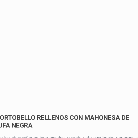
PORTOBELLO RELLENOS CON MAHONESA DE
UFA NEGRA
de los champiñones bien picados, cuando este casi hecho ponemos e