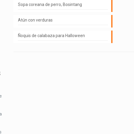
Sopa coreana de perro, Bosintang
Atún con verduras
Ñoquis de calabaza para Halloween
S
e
a
s