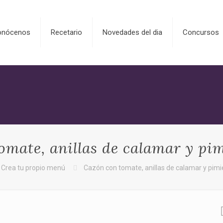
onócenos
Recetario
Novedades del dia
Concursos
omate, anillas de calamar y pim
Crea tu propio menú
Cazón con tomate, anillas de calamar y pimi