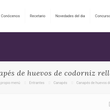
Conócenos
Recetario
Novedades del dia
Concurs
pés de huevos de codorniz rel
u propio menú
Entrantes
Canapés
Canapés de huevos de