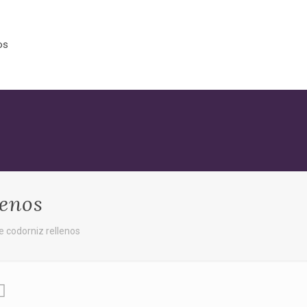
os
lenos
 codorniz rellenos