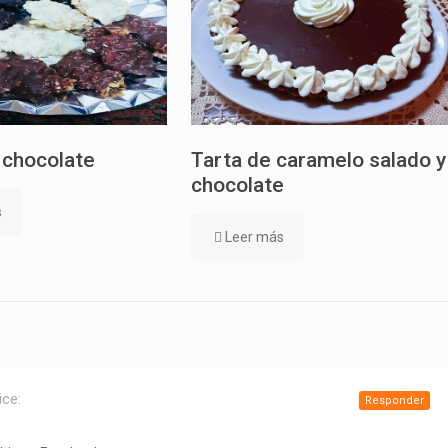
 chocolate
Tarta de caramelo salado y
chocolate
s
Leer más
ice:
Responder