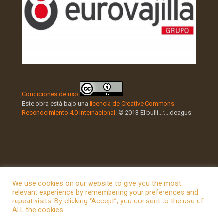
Condiciones de uso
Este obra está bajo una
licencia de Creative Commons
Reconocimiento 4.0 Internacional
. © 2013 El bulli...r....deagus
We use cookies on our website to give you the most
relevant experience by remembering your preferences and
repeat visits. By clicking “Accept”, you consent to the use of
© 2026 Betheme by
Muffin group
| All Rights Reserved |
ALL the cookies.
Powered by
WordPress