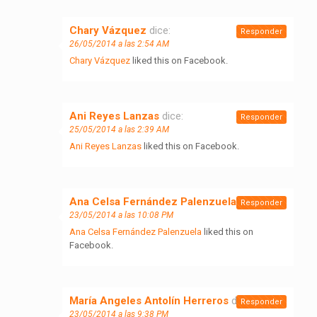
Chary Vázquez
dice:
Responder
26/05/2014 a las 2:54 AM
Chary Vázquez
liked this on Facebook.
Ani Reyes Lanzas
dice:
Responder
25/05/2014 a las 2:39 AM
Ani Reyes Lanzas
liked this on Facebook.
Ana Celsa Fernández Palenzuela
dice:
Responder
23/05/2014 a las 10:08 PM
Ana Celsa Fernández Palenzuela
liked this on
Facebook.
María Angeles Antolín Herreros
dice:
Responder
23/05/2014 a las 9:38 PM