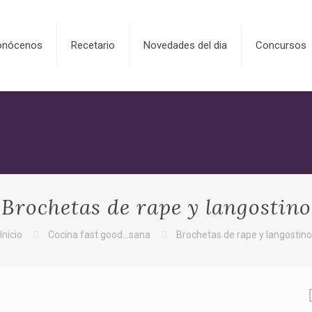
onócenos
Recetario
Novedades del dia
Concursos
Brochetas de rape y langostino
Inicio
Cocina fast good...sana
Brochetas de rape y langostino