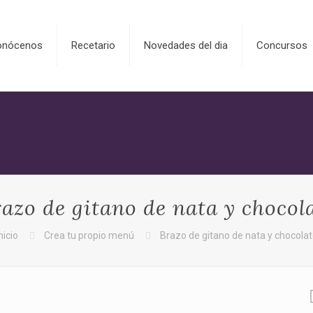
onócenos
Recetario
Novedades del dia
Concursos
azo de gitano de nata y chocol
nicio
Crea tu propio menú
Brazo de gitano de nata y chocola