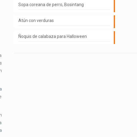
Sopa coreana de perro, Bosintang
Atún con verduras
Ñoquis de calabaza para Halloween
a
s
n
a
e
n
a
a