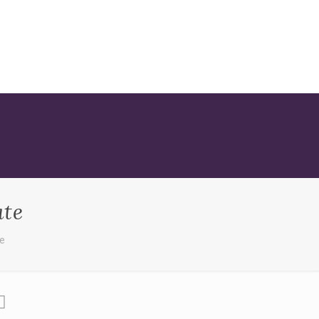
ate
te