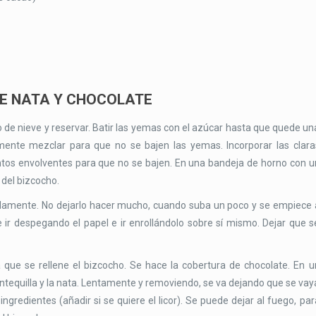
DE NATA Y CHOCOLATE
to de nieve y reservar. Batir las yemas con el azúcar hasta que quede un
mente mezclar para que no se bajen las yemas. Incorporar las clara
os envolventes para que no se bajen. En una bandeja de horno con u
 del bizcocho.
damente. No dejarlo hacer mucho, cuando suba un poco y se empiece 
 ir despegando el papel e ir enrollándolo sobre sí mismo. Dejar que s
a que se rellene el bizcocho. Se hace la cobertura de chocolate. En u
antequilla y la nata. Lentamente y removiendo, se va dejando que se vay
gredientes (añadir si se quiere el licor). Se puede dejar al fuego, par