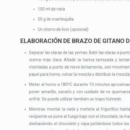
100 ml de nata
50 g de mantequilla
Un chorro de licor (opcional)
ELABORACIÓN DE BRAZO DE GITANO 
Separar las claras de las yemas. Batir las claras a pun
crema más clara. Añadir la harina tamizada y lenta
montadas a punto de nieve lentamente, con movimient
papel para horno, volcar la mezcla y distribuir la mezcla
Meter al horno a 180ºC durante 10 minutos aproxima
poner amarillo, sacarlo y con cuidado de no quemarse
enfríe. Se puede utilizar también un trapo húmedo.
Mientras montar la nata y meterla al frigorífico hast
recipiente se pone al fuego bajo con el chocolate, la m
deshaciendo el chocolate y vaya juntándose todos los in