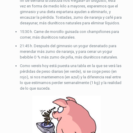
fin de semana la báscula nos «regala» un disgusto, esta
vez en forma de medio kilo a mayores, esperemos que el
gimnasio y una dieta espartana ayuden a eliminarlo, y
encauzar la pérdida. Tostadas, zumo de naranja y café para
desayunar, más diuréticos naturales para eliminar líquidos.
15:30 h. Carne de morcillo guisada con champiñones para
comer, más diuréticos naturales.
21:45 h. Después del gimnasio un yogur desnatado para
merendar más zumo de naranja, y para cenar un yogur
bebible O % más zumo de piña, más diuréticos naturales.
Como vereís hoy está puesta una tabla en la que se verá las
pérdidas de peso diarias (en verde), si se coge peso (en
rojo), si nos mantenemos (en azul) y la diferencia real entre
lo que estimamos perder semanalmente (1 kg) y la realidad
de lo que suceda.