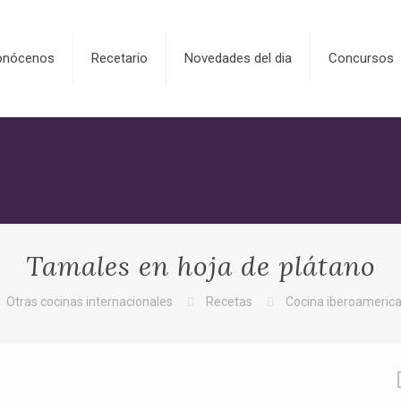
onócenos
Recetario
Novedades del dia
Concursos
Tamales en hoja de plátano
Otras cocinas internacionales
Recetas
Cocina iberoameric