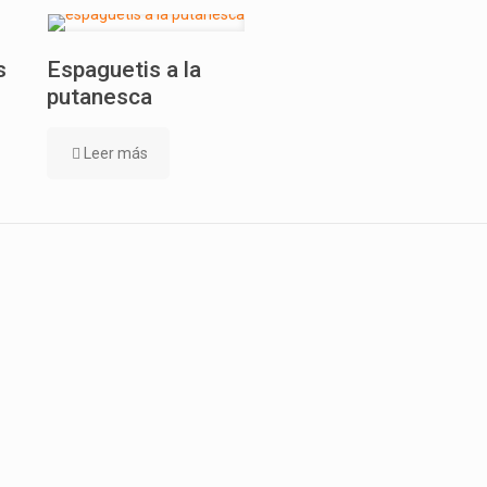
s
Espaguetis a la
putanesca
Leer más