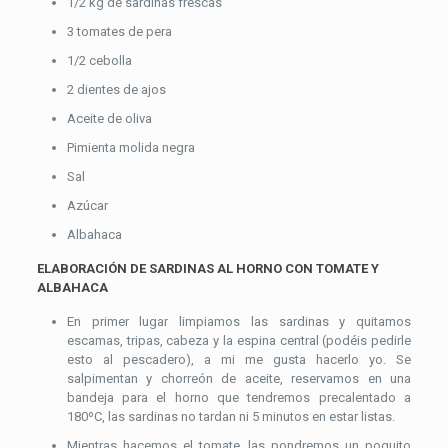
1/2 kg de sardinas frescas
3 tomates de pera
1/2 cebolla
2 dientes de ajos
Aceite de oliva
Pimienta molida negra
Sal
Azúcar
Albahaca
ELABORACIÓN DE SARDINAS AL HORNO CON TOMATE Y
ALBAHACA
En primer lugar limpiamos las sardinas y quitamos
escamas, tripas, cabeza y la espina central (podéis pedirle
esto al pescadero), a mi me gusta hacerlo yo. Se
salpimentan y chorreón de aceite, reservamos en una
bandeja para el horno que tendremos precalentado a
180ºC, las sardinas no tardan ni 5 minutos en estar listas.
Mientras hacemos el tomate, las pondremos un poquito