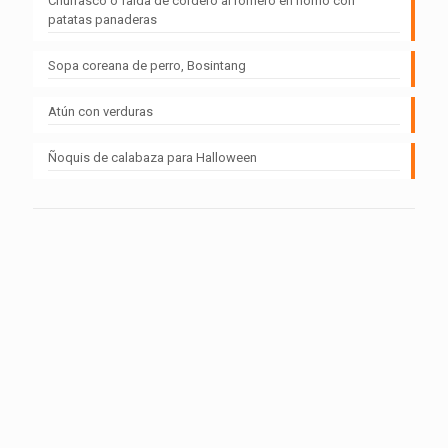
Churrasco o falda de cordero al romero en horno con
patatas panaderas
Sopa coreana de perro, Bosintang
Atún con verduras
Ñoquis de calabaza para Halloween