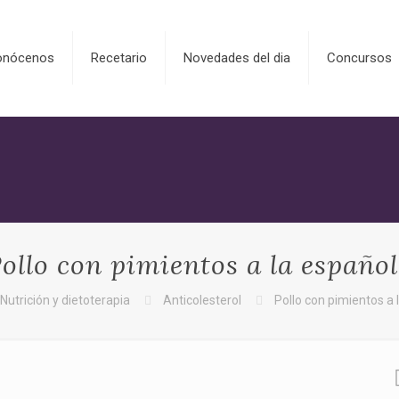
onócenos
Recetario
Novedades del dia
Concursos
ollo con pimientos a la españo
Nutrición y dietoterapia
Anticolesterol
Pollo con pimientos a 