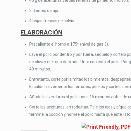
40 g de aceitunas verdes rellenas de pimiento morrón.
2 dientes de ajo.
4 hojas frescas de salvia.
ELABORACIÓN
Precaliente el horno a 175º (nivel de gas 3).
Lave el pollo por dentro y por fuera, séquelo y córtelo p
de oliva y el zumo de limón. Unte con esto el pollo. Póng
40 minutos.
Entretanto, corte por la mitad los pimientos, despepítelos
Escalde brevemente los tomates, pélelos y córtelos en 
Añada las verduras al pollo unos 15 minutos antes de co
Corte las aceitunas en rodajitas. Pele los ajos y píquel
termine la cocción y hornee el pollo hasta que esté listo