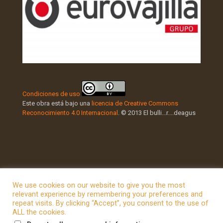
Condiciones de uso
Este obra está bajo una
licencia de Creative Commons
Reconocimiento 4.0 Internacional
. © 2013 El bulli...r....deagus
We use cookies on our website to give you the most
relevant experience by remembering your preferences and
repeat visits. By clicking “Accept”, you consent to the use of
© 2026 Betheme by
Muffin group
| All Rights Reserved |
ALL the cookies.
Powered by
WordPress