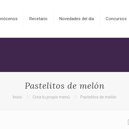
onócenos
Recetario
Novedades del dia
Concursos
Pastelitos de melón
Inicio
Crea tu propio menú
Pastelitos de melón