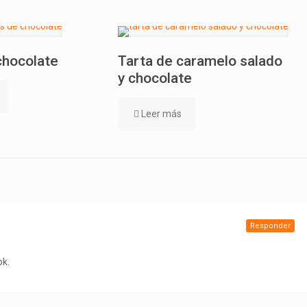
chocolate
Tarta de caramelo salado
y chocolate
Leer más
Responder
ok.