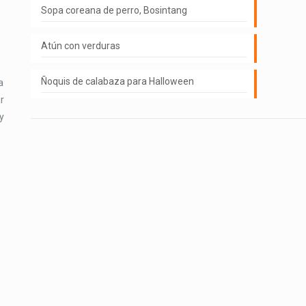
Sopa coreana de perro, Bosintang
Atún con verduras
Ñoquis de calabaza para Halloween
a
r
y