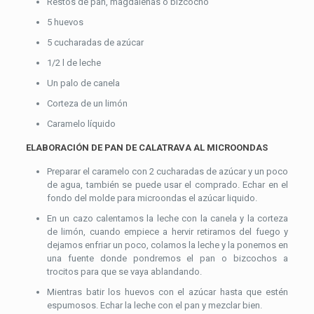
Restos de pan, magdalenas o bizcocho
5 huevos
5 cucharadas de azúcar
1/2 l de leche
Un palo de canela
Corteza de un limón
Caramelo líquido
ELABORACIÓN DE PAN DE CALATRAVA AL MICROONDAS
Preparar el caramelo con 2 cucharadas de azúcar y un poco
de agua, también se puede usar el comprado. Echar en el
fondo del molde para microondas el azúcar liquido.
En un cazo calentamos la leche con la canela y la corteza
de limón, cuando empiece a hervir retiramos del fuego y
dejamos enfriar un poco, colamos la leche y la ponemos en
una fuente donde pondremos el pan o bizcochos a
trocitos para que se vaya ablandando.
Mientras batir los huevos con el azúcar hasta que estén
espumosos. Echar la leche con el pan y mezclar bien.