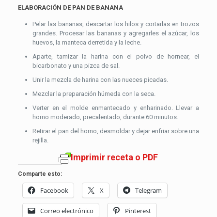
ELABORACIÓN DE PAN DE BANANA
Pelar las bananas, descartar los hilos y cortarlas en trozos
grandes. Procesar las bananas y agregarles el azúcar, los
huevos, la manteca derretida y la leche.
Aparte, tamizar la harina con el polvo de hornear, el
bicarbonato y una pizca de sal.
Unir la mezcla de harina con las nueces picadas.
Mezclar la preparación húmeda con la seca.
Verter en el molde enmantecado y enharinado. Llevar a
horno moderado, precalentado, durante 60 minutos.
Retirar el pan del horno, desmoldar y dejar enfriar sobre una
rejilla.
Imprimir receta o PDF
Comparte esto:
Facebook
X
Telegram
Correo electrónico
Pinterest